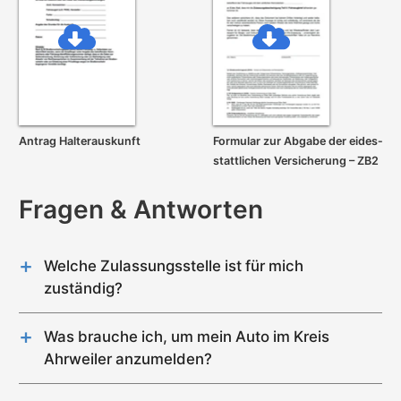
Antrag Halterauskunft
Formular zur Abgabe der eides­
stattlichen Versicherung – ZB2
Fragen & Antworten
Welche Zulassungsstelle ist für mich
zuständig?
Im Kreis Ahrweiler gibt es genau 4 Zulassungsstellen
(Bad Neuenahr-Ahrweiler, Adenau, Niederzissen,
Was brauche ich, um mein Auto im Kreis
Sinzig).
Ahrweiler anzumelden?
Solange ihr Hauptwohnsitz im
Kreis Ahrweiler
liegt,
Für die Zulassung eines Gebrauchtwagens im
dürfen Sie für alle Diensleistungen (z.B Auto
Kreis Ahrweiler wird Folgendes benötigt: