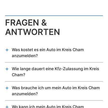
FRAGEN &
ANTWORTEN
Was kostet es ein Auto im Kreis Cham
anzumelden?
Kurzfassung:
Die Kosten für die Anmeldung eines Autos im Kreis
Wie lange dauert eine Kfz-Zulassung im Kreis
Cham können bis zu 95,60 € betragen.
Cham?
Auto-Anmeldungsgebühren: bis zu 42,90 €
Dies hängt von freien Terminen der Zulassungsstelle
Reservierungs- und Zuteilungsgebühr für
ab. In der Regel sind Termine innerhalb wenige Tage
Was brauche ich um mein Auto im Kreis Cham
Wunschkennzeichen: 12,80 €*
bis zu mehreren Wochen verfügbar.
anzumelden?
2 x Autoschilder: 39,90 €
Hier kann ein Termin reserviert werden
Für die Zulassung eines Gebrauchtwagens im
* Diese Gebühr ist bundeseinheitlich geregelt und
Der Termin vor Ort an der Zulassungsstelle Kreis
Kreis Cham wird Folgendes benötigt:
Wo kann ich mein Auto im Kreis Cham