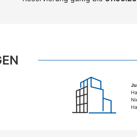
GEN
Ju
Ha
Ni
Ha