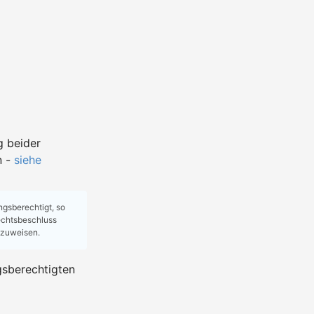
g beider
n -
siehe
ungsberechtigt, so
rechtsbeschluss
hzuweisen.
gsberechtigten