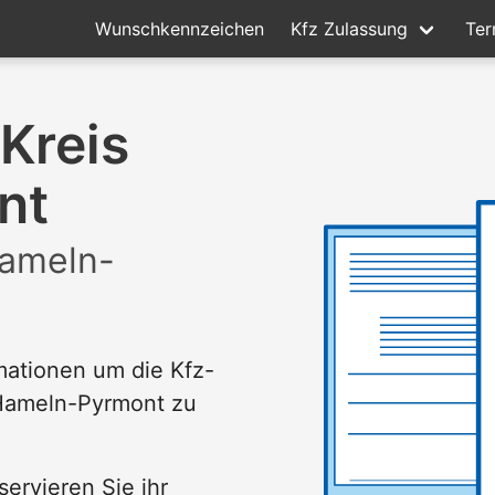
Wunschkennzeichen
Kfz Zulassung
Ter
Kreis
nt
Hameln-
rmationen um die Kfz-
 Hameln-Pyrmont zu
servieren Sie ihr