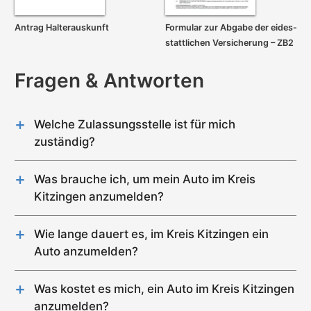
Antrag Halterauskunft
Formular zur Abgabe der eides­
stattlichen Versicherung – ZB2
Fragen & Antworten
Welche Zulassungsstelle ist für mich
zuständig?
Im Kreis Kitzingen gibt es genau 1 Zulassungsstelle
(Kitzingen).
Was brauche ich, um mein Auto im Kreis
Kitzingen anzumelden?
Für die Zulassung eines Gebrauchtwagens im
Kreis Kitzingen wird Folgendes benötigt:
Wie lange dauert es, im Kreis Kitzingen ein
Nummernschild mit Wunschkennzeichen-
Auto anzumelden?
Reservierung
Fahrzeug (Auto, Motorrad etc.)
erforderliche Unterlagen
Was kostet es mich, ein Auto im Kreis Kitzingen
anzumelden?