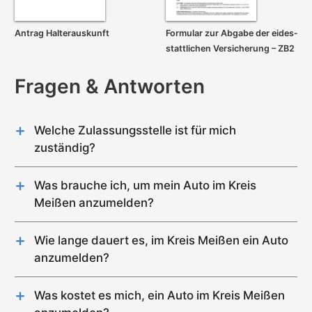
Antrag Halterauskunft
Formular zur Abgabe der eides­
stattlichen Versicherung – ZB2
Fragen & Antworten
Welche Zulassungsstelle ist für mich
zuständig?
Im Kreis Meißen gibt es genau 2 Zulassungsstellen
(Meißen, Riesa).
Was brauche ich, um mein Auto im Kreis
Meißen anzumelden?
Solange ihr Hauptwohnsitz im
Kreis Meißen
liegt,
dürfen Sie für alle Diensleistungen (z.B Auto
Für die Zulassung eines Gebrauchtwagens im
anmelden) jede Zulassungsstelle im Kreis Meißen
Kreis Meißen wird Folgendes benötigt:
Wie lange dauert es, im Kreis Meißen ein Auto
aufsuchen.
Nummernschild mit Wunschkennzeichen-
anzumelden?
Reservierung
Die Dauer zur Anmeldung eines Autos im Kreis
Terminreservierung bei der Zulassungsstelle Kreis
Meißen hängt primär von der Terminverfügbarkeit
Meißen
Was kostet es mich, ein Auto im Kreis Meißen
der Zulassungsstellen ab. Die Wartezeit auf das
Fahrzeug (Auto, Motorrad etc.)