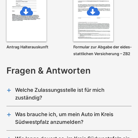
Antrag Halterauskunft
Formular zur Abgabe der eides­
stattlichen Versicherung – ZB2
Fragen & Antworten
Welche Zulassungsstelle ist für mich
zuständig?
Im Kreis Südwestpfalz gibt es genau 1
Zulassungsstelle (Pirmasens (Landkreis)).
Was brauche ich, um mein Auto im Kreis
Südwestpfalz anzumelden?
Für die Zulassung eines Gebrauchtwagens im
Kreis Südwestpfalz wird Folgendes benötigt: