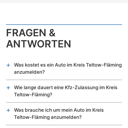
FRAGEN &
ANTWORTEN
Was kostet es ein Auto im Kreis Teltow-Fläming
anzumelden?
Kurzfassung:
Die Kosten für die Anmeldung eines Autos im Kreis
Wie lange dauert eine Kfz-Zulassung im Kreis
Teltow-Fläming können bis zu 95,60 € betragen.
Teltow-Fläming?
Auto-Anmeldungsgebühren: bis zu 42,90 €
Der Termin vor Ort an der Zulassungsstelle Kreis
Reservierungs- und Zuteilungsgebühr für
Was brauche ich um mein Auto im Kreis
Teltow-Fläming dauert ca. 2-3 h.
Wunschkennzeichen: 12,80 €*
Teltow-Fläming anzumelden?
2 x Autoschilder: 39,90 €
Für die Zulassung eines Gebrauchtwagens im