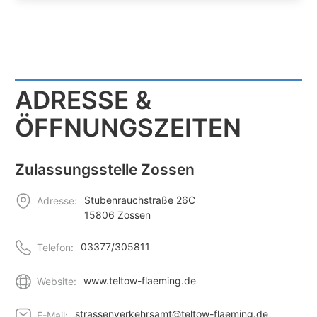
ADRESSE &
ÖFFNUNGSZEITEN
Zulassungsstelle Zossen
Stubenrauchstraße 26C
Adresse:
15806 Zossen
03377/305811
Telefon:
www.teltow-flaeming.de
Website:
strassenverkehrsamt@teltow-flaeming.de
E-Mail: