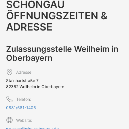
SCHONGAU
ÖFFNUNGS­ZEITEN &
ADRESSE
Zulassungs­stelle Weilheim in
Oberbayern
Adresse:
Stainhartstraße 7
82362 Weilheim in Oberbayern
Telefon:
0881/681-1406
Website:
www.weilheim-schongau.de