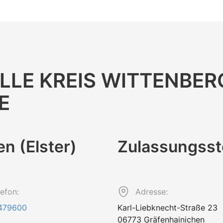
LLE KREIS WITTENBE
E
en (Elster)
Zulassungs­st
lefon:
Adresse:
479600
Karl-Liebknecht-Straße 23
06773 Gräfenhainichen