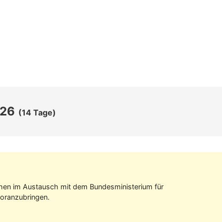
026
(14 Tage)
tehen im Aus­tausch mit dem Bundes­ministerium für
oran­zubringen.