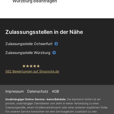
Würzburg beantragen
ca. 90 % Originalbauteile
sich bei der Kfz-Zulassung im Kreis Würzburg die
Zulässige Fahrzeugtypen:
Guter Erhaltungszustand
Kosten für eine erneute Wunschkennzeichen-
Oldtimergutachten
Reines Elektrofahrzeug
Reservierung und neue Kfz-Schilder sparen.
Brennstoffzellenfahrzeug
ggf. Hybridelektrofahrzeuge
Zulassungsstellen in der Nähe
Anforderungen an Hybridfahrzeuge:
von außen aufladbar
Zulassungsstelle Ochsenfurt
max. CO2-Ausstoß = 50g/km
mind. Reichweit bei ausschließlicher Nutzung des
Zulassungsstelle Würzburg
elektrischen Antriebs:
bei Erstzulassung vor 2018: 30 km
bei Erstzulassung nach 2018: 40 km
hat
4.84
562
Bewertungen auf Shopvote.de
von
5
Sternen
Anonym
kennzeichenking.de und
Impressum
Datenschutz
AGB
Zulassungsservice ein Dienst von blackbird
Unabhängiger Online-Service – keine Behörde.
Die blackbird GmbH ist ein
privater, unabhängiger Dienstleister und steht in keiner Verbindung zu einer
GmbH
Kennzeichen King
Zulassungsstelle, einem Straßenverkehrsamt oder einer anderen staatlichen Stelle.
Für unseren Service berechnen wir eine Servicegebühr zusätzlich zu den