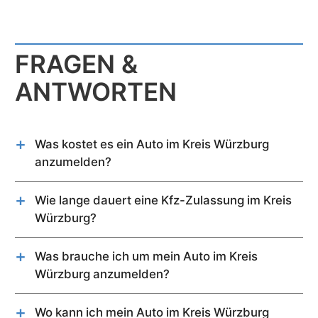
FRAGEN &
ANTWORTEN
Was kostet es ein Auto im Kreis Würzburg
anzumelden?
Kurzfassung:
Die Kosten für die Anmeldung eines Autos im Kreis
Wie lange dauert eine Kfz-Zulassung im Kreis
Würzburg können bis zu 95,60 € betragen.
Würzburg?
Auto-Anmeldungsgebühren: bis zu 42,90 €
Der Termin vor Ort an der Zulassungsstelle Kreis
Reservierungs- und Zuteilungsgebühr für
Was brauche ich um mein Auto im Kreis
Würzburg dauert ca. 2-3 h.
Wunschkennzeichen: 12,80 €*
Würzburg anzumelden?
2 x Autoschilder: 39,90 €
Für die Zulassung eines Gebrauchtwagens im
* Diese Gebühr ist bundeseinheitlich geregelt und
Kreis Würzburg wird Folgendes benötigt:
Wo kann ich mein Auto im Kreis Würzburg
kann nur an der Zulassungsstelle vor Ort entrichtet