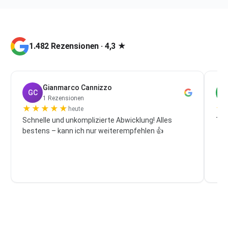
1.482 Rezensionen · 4,3 ★
Gianmarco Cannizzo
GC
P
1 Rezensionen
★
★
★
★
★
★
heute
Schnelle und unkomplizierte Abwicklung! Alles
Top
bestens – kann ich nur weiterempfehlen 👍