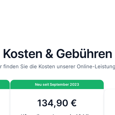
rägt und mit DHL an die von Ihnen angegebene Adresse
endet.
 Sie jetzt bestellen, kommen Ihre Kfz-Kennzeichen spätes
bei Ihnen an.
nweis
: Wenn die Zulassung bei der Behörde vor Ort durchgeführt wird und nicht 
line-Zulassung, kommen vor Ort noch 12,80 € hinzu. Bei der Online-Zulassung i
ese Gebühr bereits inklusive.
Kosten & Gebühren
r finden Sie die Kosten unserer Online-Leistun
Neu seit September 2023
134,90 €