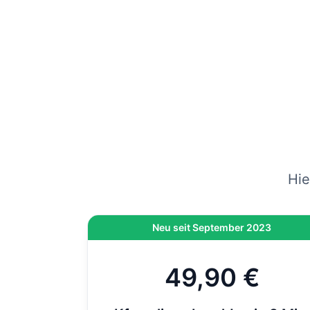
gep
vers
Wenn
am
Hi
On
di
Hie
Neu seit September 2023
49,90 €