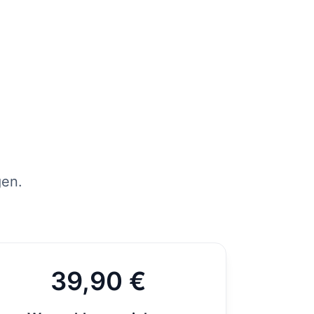
tens
per
st
gen.
39,90 €