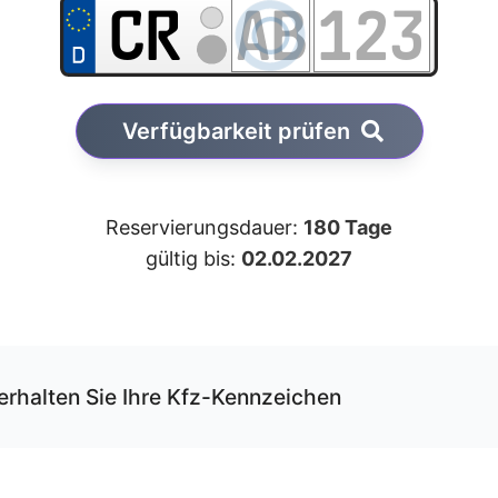
Verfügbarkeit prüfen
Reservierungsdauer:
180 Tage
gültig bis:
02.02.2027
erhalten Sie Ihre Kfz-Kennzeichen
r unseren Service können Sie Ihre Wunschkombination onli
rvieren und erhalten die Kfz-Schilder per Versand.
 Schilder werden von uns gemäß der gültigen DIN-Norm