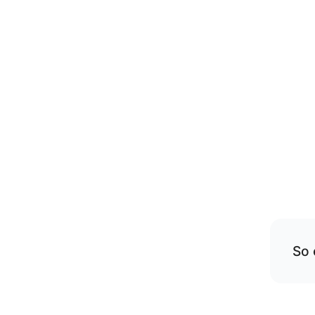
So 
Übe
rese
Die