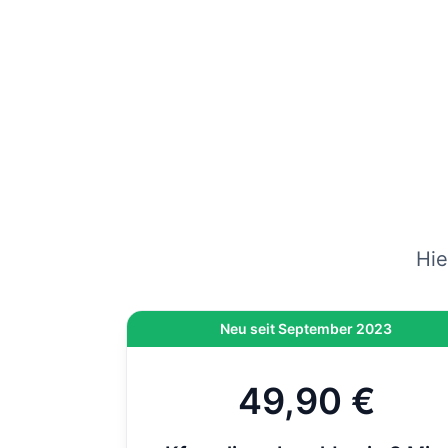
gep
vers
Wenn
am
Hi
On
di
Hie
Neu seit September 2023
49,90 €