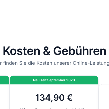
rägt und mit DHL an die von Ihnen angegebene Adresse
endet.
 Sie jetzt bestellen, kommen Ihre Kfz-Kennzeichen spätes
bei Ihnen an.
nweis
: Wenn die Zulassung bei der Behörde vor Ort durchgeführt wird und nicht 
line-Zulassung, kommen vor Ort noch 12,80 € hinzu. Bei der Online-Zulassung i
ese Gebühr bereits inklusive.
Kosten & Gebühren
r finden Sie die Kosten unserer Online-Leistun
Neu seit September 2023
134,90 €