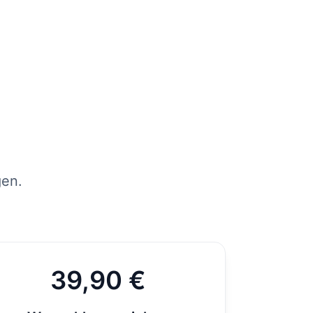
tens
per
st
gen.
39,90 €