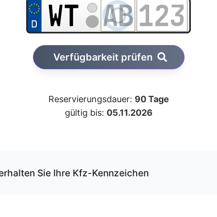
Verfügbarkeit prüfen
Reservierungsdauer:
90 Tage
gültig bis:
05.11.2026
erhalten Sie Ihre Kfz-Kennzeichen
r unseren Service können Sie Ihre Wunschkombination onli
rvieren und erhalten die Kfz-Schilder per Versand.
 Schilder werden von uns gemäß der gültigen DIN-Norm