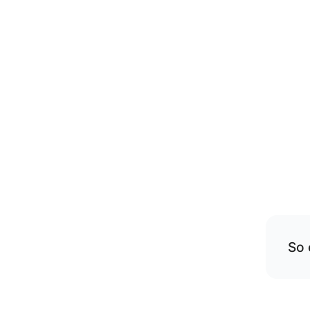
So 
Übe
rese
Die