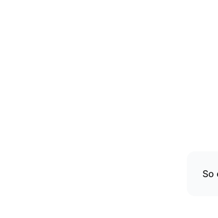
So 
Übe
rese
Die