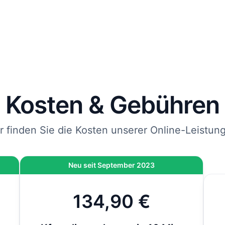
rägt und mit DHL an die von Ihnen angegebene Adresse
endet.
 Sie jetzt bestellen, kommen Ihre Kfz-Kennzeichen spätes
bei Ihnen an.
nweis
: Wenn die Zulassung bei der Behörde vor Ort durchgeführt wird und nicht 
line-Zulassung, kommen vor Ort noch 12,80 € hinzu. Bei der Online-Zulassung i
ese Gebühr bereits inklusive.
Kosten & Gebühren
r finden Sie die Kosten unserer Online-Leistun
Neu seit September 2023
134,90 €