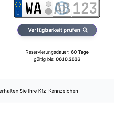
Verfügbarkeit prüfen
Reservierungsdauer:
60 Tage
gültig bis:
06.10.2026
erhalten Sie Ihre Kfz-Kennzeichen
r unseren Service können Sie Ihre Wunschkombination onli
rvieren und erhalten die Kfz-Schilder per Versand.
 Schilder werden von uns gemäß der gültigen DIN-Norm