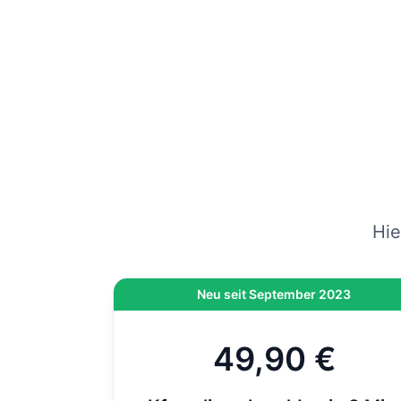
gep
vers
Wenn
am
Hi
On
di
Hie
Neu seit September 2023
49,90 €