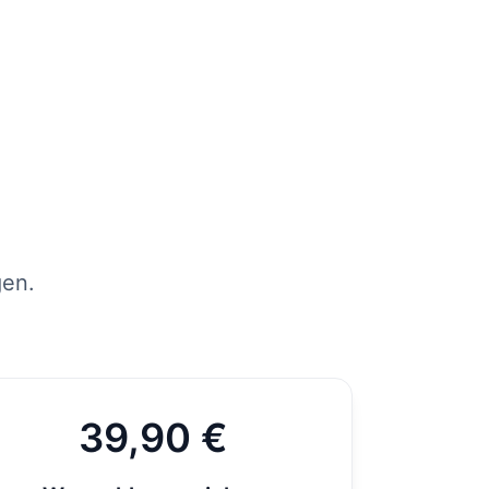
tens
per
st
gen.
39,90 €