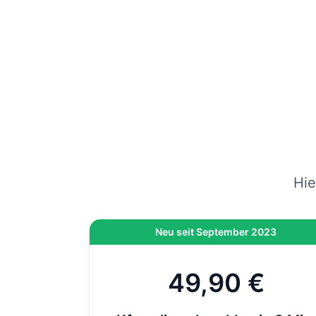
gep
vers
Wenn
am
Hi
On
di
Hie
Neu seit September 2023
49,90 €