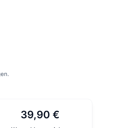
tens
per
st
gen.
39,90 €