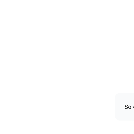
So 
Übe
rese
Die