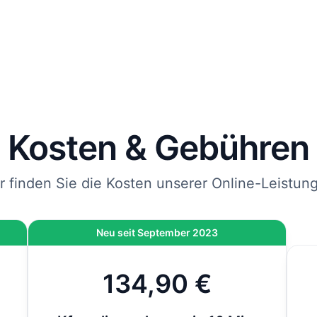
rägt und mit DHL an die von Ihnen angegebene Adresse
endet.
 Sie jetzt bestellen, kommen Ihre Kfz-Kennzeichen spätes
bei Ihnen an.
nweis
: Wenn die Zulassung bei der Behörde vor Ort durchgeführt wird und nicht 
line-Zulassung, kommen vor Ort noch 12,80 € hinzu. Bei der Online-Zulassung i
ese Gebühr bereits inklusive.
Kosten & Gebühren
r finden Sie die Kosten unserer Online-Leistun
Neu seit September 2023
134,90 €