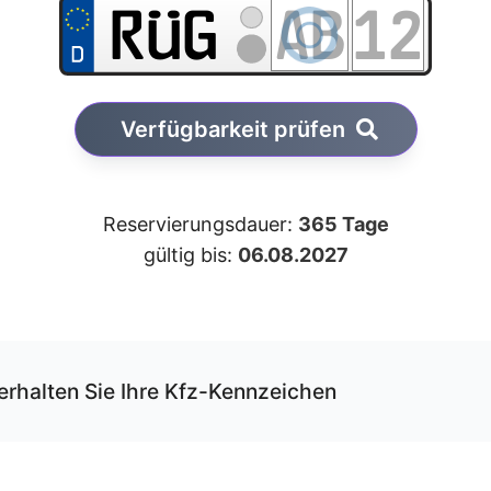
Verfügbarkeit prüfen
Reservierungsdauer:
365 Tage
gültig bis:
06.08.2027
erhalten Sie Ihre Kfz-Kennzeichen
r unseren Service können Sie Ihre Wunschkombination onli
rvieren und erhalten die Kfz-Schilder per Versand.
 Schilder werden von uns gemäß der gültigen DIN-Norm