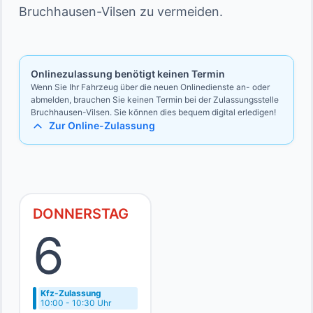
Ausweise des Vollmachtgebers und des
Bruchhausen-Vilsen zu vermeiden.
Vollmacht
Bevollmächtigten
Ausweise des Vollmachtgebers und des Bevollmächtigten
Onlinezulassung benötigt keinen Termin
Wenn Sie Ihr Fahrzeug über die neuen Onlinedienste an- oder
abmelden, brauchen Sie keinen Termin bei der Zulassungsstelle
Bruchhausen-Vilsen. Sie können dies bequem digital erledigen!
Zur Online-Zulassung
DONNERSTAG
6
Kfz-Zulassung
10:00 - 10:30 Uhr