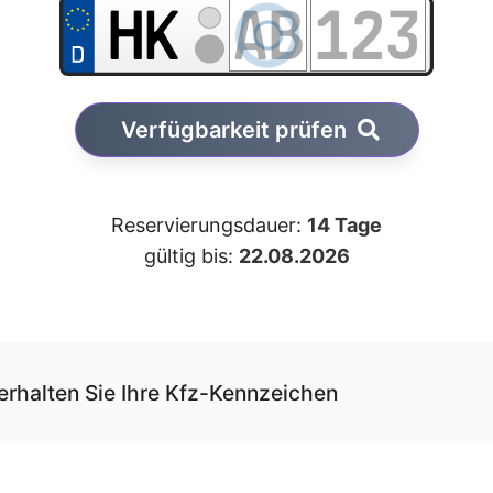
Verfügbarkeit prüfen
Reservierungsdauer:
14 Tage
gültig bis:
22.08.2026
erhalten Sie Ihre Kfz-Kennzeichen
r unseren Service können Sie Ihre Wunschkombination onli
rvieren und erhalten die Kfz-Schilder per Versand.
 Schilder werden von uns gemäß der gültigen DIN-Norm