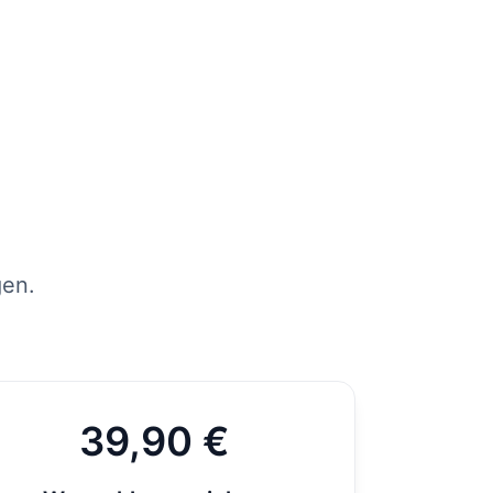
tens
per
st
gen.
39,90 €