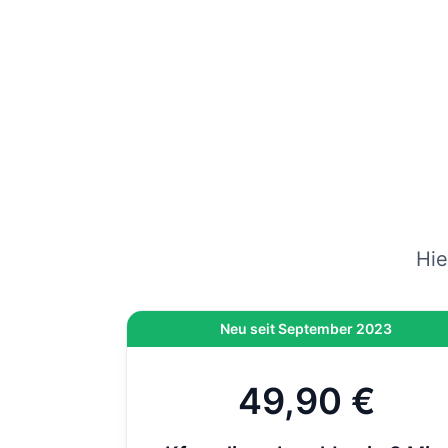
gep
vers
Wenn
am
Hi
On
di
Hie
Neu seit September 2023
49,90 €