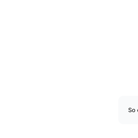
So 
Übe
rese
Die