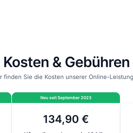
rägt und mit DHL an die von Ihnen angegebene Adresse
endet.
 Sie jetzt bestellen, kommen Ihre Kfz-Kennzeichen spätes
bei Ihnen an.
nweis
: Wenn die Zulassung bei der Behörde vor Ort durchgeführt wird und nicht 
line-Zulassung, kommen vor Ort noch 12,80 € hinzu. Bei der Online-Zulassung i
ese Gebühr bereits inklusive.
Kosten & Gebühren
r finden Sie die Kosten unserer Online-Leistun
Neu seit September 2023
134,90 €