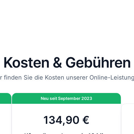
rägt und mit DHL an die von Ihnen angegebene Adresse
endet.
 Sie jetzt bestellen, kommen Ihre Kfz-Kennzeichen spätes
bei Ihnen an.
nweis
: Wenn die Zulassung bei der Behörde vor Ort durchgeführt wird und nicht 
line-Zulassung, kommen vor Ort noch 12,80 € hinzu. Bei der Online-Zulassung i
ese Gebühr bereits inklusive.
Kosten & Gebühren
r finden Sie die Kosten unserer Online-Leistun
Neu seit September 2023
134,90 €