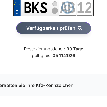
Verfügbarkeit prüfen
Reservierungsdauer:
90 Tage
gültig bis:
05.11.2026
erhalten Sie Ihre Kfz-Kennzeichen
r unseren Service können Sie Ihre Wunschkombination onli
rvieren und erhalten die Kfz-Schilder per Versand.
 Schilder werden von uns gemäß der gültigen DIN-Norm