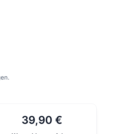
tens
per
st
gen.
39,90 €