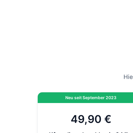
gep
vers
Wenn
am
Hi
On
di
Hie
Neu seit September 2023
49,90 €