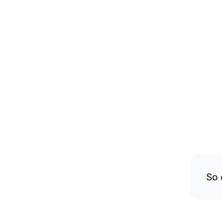
So 
Übe
rese
Die