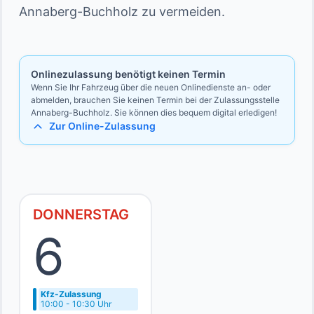
Ausweise des Vollmachtgebers und des
Annaberg-Buchholz zu vermeiden.
Vollmacht
Bevollmächtigten
Ausweise des Vollmachtgebers und des Bevollmächtigten
Onlinezulassung benötigt keinen Termin
Wenn Sie Ihr Fahrzeug über die neuen Onlinedienste an- oder
abmelden, brauchen Sie keinen Termin bei der Zulassungsstelle
Annaberg-Buchholz. Sie können dies bequem digital erledigen!
Zur Online-Zulassung
DONNERSTAG
6
Kfz-Zulassung
10:00 - 10:30 Uhr