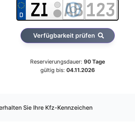
Verfügbarkeit prüfen
Reservierungsdauer:
90 Tage
gültig bis:
04.11.2026
erhalten Sie Ihre Kfz-Kennzeichen
r unseren Service können Sie Ihre Wunschkombination onli
rvieren und erhalten die Kfz-Schilder per Versand.
 Schilder werden von uns gemäß der gültigen DIN-Norm