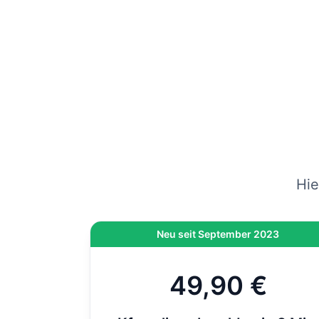
gep
vers
Wenn
am
Hi
On
di
Hie
Neu seit September 2023
49,90 €