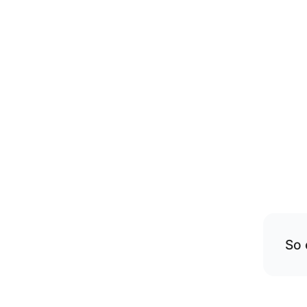
So 
Übe
rese
Die