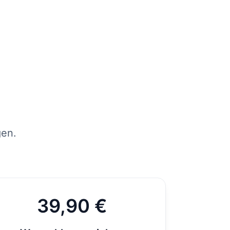
tens
per
st
gen.
39,90 €