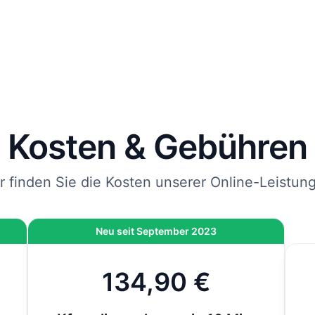
rägt und mit DHL an die von Ihnen angegebene Adresse
endet.
 Sie jetzt bestellen, kommen Ihre Kfz-Kennzeichen spätes
bei Ihnen an.
nweis
: Wenn die Zulassung bei der Behörde vor Ort durchgeführt wird und nicht 
line-Zulassung, kommen vor Ort noch 12,80 € hinzu. Bei der Online-Zulassung i
ese Gebühr bereits inklusive.
Kosten & Gebühren
r finden Sie die Kosten unserer Online-Leistun
Neu seit September 2023
134,90 €