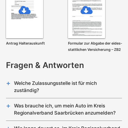
Antrag Halterauskunft
Formular zur Abgabe der eides­
stattlichen Versicherung – ZB2
Fragen & Antworten
Welche Zulassungsstelle ist für mich
zuständig?
Im Kreis Regionalverband Saarbrücken gibt es genau
4 Zulassungsstellen (Saarbrücken (Dudweiler),
Was brauche ich, um mein Auto im Kreis
Saarbrücken (West), Saarbrücken (Halberg),
Regionalverband Saarbrücken anzumelden?
Saarbrücken).
Für die Zulassung eines Gebrauchtwagens im
Solange ihr Hauptwohnsitz im
Kreis
Kreis Regionalverband Saarbrücken wird