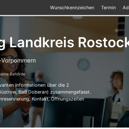
Wunschkennzeichen
Termin
Ad
g Landkreis Rostoc
g-Vorpommern
keine Behörde
levanten Informationen über die 2
(Güstrow, Bad Doberan) zusammengefasst.
nreservierung, Kontakt, Öffnungszeiten