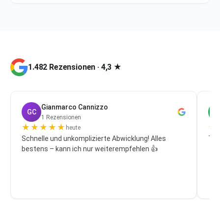
1.482 Rezensionen · 4,3 ★
Gianmarco Cannizzo
GC
P
1 Rezensionen
★
★
★
★
★
★
heute
Schnelle und unkomplizierte Abwicklung! Alles
Top
bestens – kann ich nur weiterempfehlen 👍