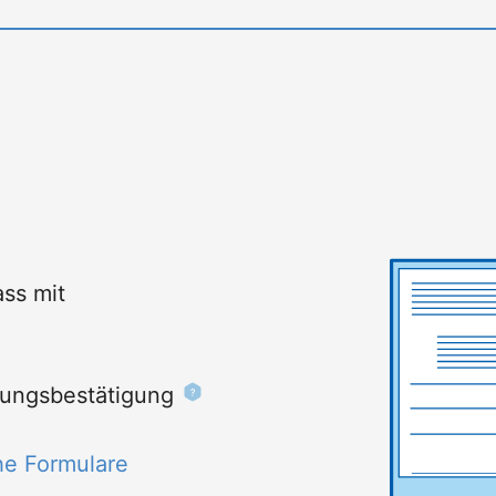
ss mit
rungsbestätigung
he Formulare