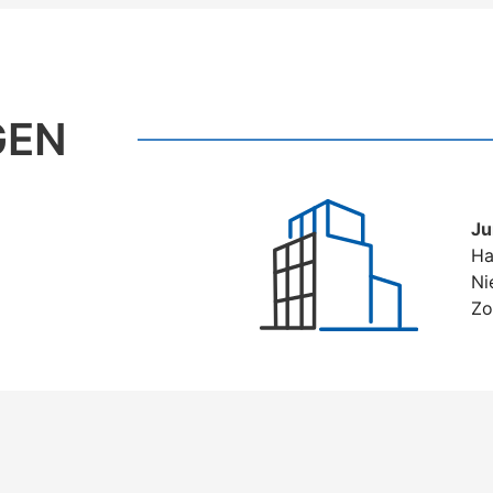
GEN
Ju
Ha
Ni
Zo