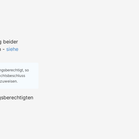
g beider
n -
siehe
ungsberechtigt, so
rechtsbeschluss
hzuweisen.
gsberechtigten