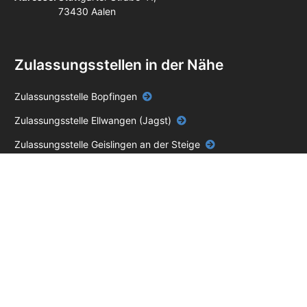
73430 Aalen
Zulassungsstellen in der Nähe
Zulassungsstelle Bopfingen
Zulassungsstelle Ellwangen (Jagst)
Zulassungsstelle Geislingen an der Steige
Zulassungsstelle Heidenheim an der Brenz
Zulassungsstelle Schwäbisch Gmünd
Zulassungsstelle Dinkelsbühl
Impressum
Datenschutz
AGB
Unabhängiger Online-Service – keine Behörde.
Die blackbird GmbH ist ein
privater, unabhängiger Dienstleister und steht in keiner Verbindung zu einer