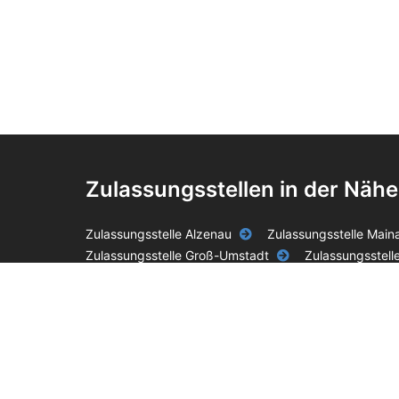
Zulassungsstellen in der Nähe
Zulassungsstelle Alzenau
Zulassungsstelle Main
Zulassungsstelle Groß-Umstadt
Zulassungsstell
Impressum
Datenschutz
AGB
Unabhängiger Online-Service – keine Behörde.
Die blackbird 
einer anderen staatlichen Stelle. Für unseren Service berechn