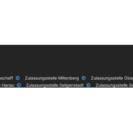
aschaff
Zulassungsstelle Miltenberg
Zulassungsstelle Ob
e Hanau
Zulassungsstelle Seligenstadt
Zulassungsstelle G
GmbH ist ein privater, unabhängiger Dienstleister und steht in keiner Verbindun
en wir eine Servicegebühr zusätzlich zu den behördlichen Gebühren.