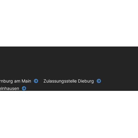
ernburg am Main
Zulassungsstelle Dieburg
elnhausen
g zu einer Zulassungsstelle, einem Straßenverkehrsamt oder