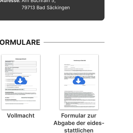
Adresse:
Am Buchrain 5,
79713 Bad Säckingen
FORMULARE
Vollmacht
Formular zur
Abgabe der eides­
stattlichen