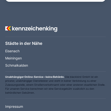
Städte in der Nähe
Eisenach
Meiningen
Schmalkalden
Unabhängiger Online-Service – keine Behörde.
Die blackbird GmbH ist ein
privater, unabhängiger Dienstleister und steht in keiner Verbindung zu einer
Zulassungsstelle, einem Straßenverkehrsamt oder einer anderen staatlichen Stelle.
Für unseren Service berechnen wir eine Servicegebühr zusätzlich zu den
behördlichen Gebühren.
Impressum