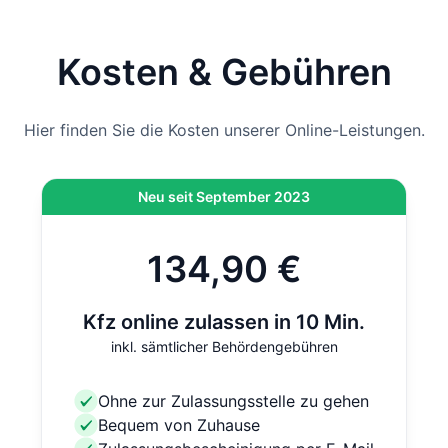
Hinweis
: Wenn die Zulassung bei der Behörde vor Ort
durchgeführt wird und nicht per Online-Zulassung,
kommen vor Ort noch 12,80 € hinzu. Bei der Online-
Kosten & Gebühren
Zulassung ist diese Gebühr bereits inklusive.
Hier finden Sie die Kosten unserer Online-Leistungen.
Neu seit September 2023
134,90 €
Kfz online zulassen in 10 Min.
inkl. sämtlicher Behördengebühren
Ohne zur Zulassungsstelle zu gehen
Bequem von Zuhause