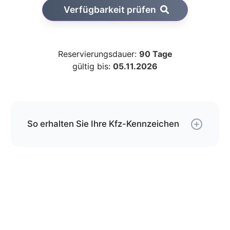
Verfügbarkeit prüfen
Reservierungsdauer:
90 Tage
gültig bis:
05.11.2026
So erhalten Sie Ihre Kfz-Kennzeichen
Über unseren Service können Sie Ihre
Wunschkombination online reservieren und erhalten
die Kfz-Schilder per Versand.
Die Schilder werden von uns gemäß der gültigen
DIN-Norm geprägt und mit DHL an die von Ihnen
angegebene Adresse versendet.
Wenn Sie jetzt bestellen, kommen Ihre Kfz-
Kennzeichen spätestens am
bei Ihnen an.