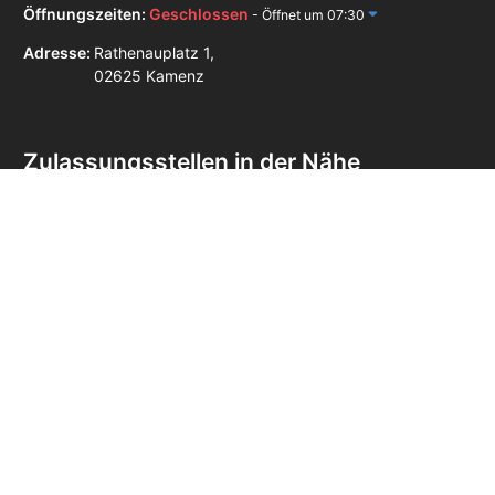
Öffnungszeiten:
Geschlossen
- Öffnet um 07:30
Adresse:
Rathenauplatz 1,
02625 Kamenz
Zulassungsstellen in der Nähe
Zulassungsstelle Sebnitz
Zulassungsstelle Hoyerswerda
Zulassungsstelle Löbau
Impressum
Datenschutz
AGB
Unabhängiger Online-Service – keine Behörde.
Die blackbird GmbH ist ein
privater, unabhängiger Dienstleister und steht in keiner Verbindung zu einer
Zulassungsstelle, einem Straßenverkehrsamt oder einer anderen staatlichen Stelle.
Für unseren Service berechnen wir eine Servicegebühr zusätzlich zu den
behördlichen Gebühren.