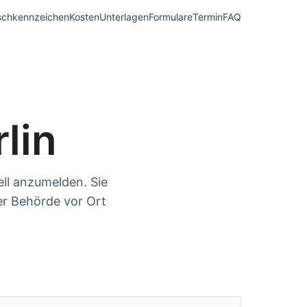
chkennzeichen
Kosten
Unterlagen
Formulare
Termin
FAQ
lin
ell anzumelden. Sie
er Behörde vor Ort