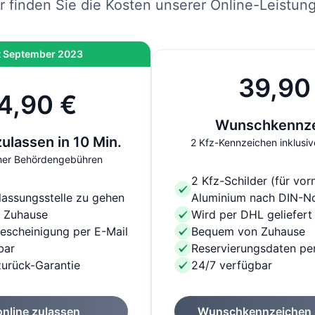
r finden Sie die Kosten unserer Online-Leistun
t September 2023
39,90
4,90 €
Wunschkennz
zulassen in 10 Min.
2 Kfz-Kennzeichen inklusiv
icher Behördengebühren
2 Kfz-Schilder (für vor
lassungsstelle zu gehen
Aluminium nach DIN-N
 Zuhause
Wird per DHL geliefert
escheinigung per E-Mail
Bequem von Zuhause
bar
Reservierungsdaten per
urück-Garantie
24/7 verfügbar
online zulassen
Wunschkennzeichen r