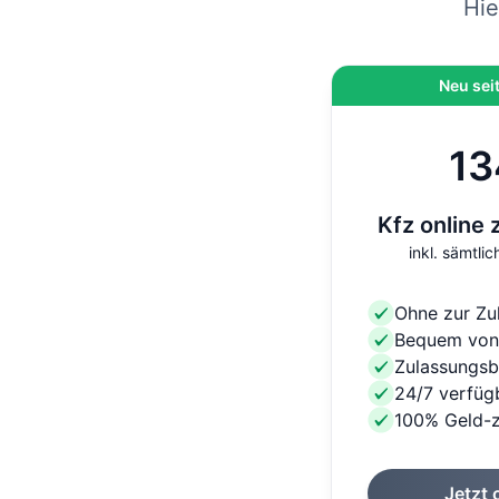
Hie
Neu sei
13
Kfz online 
inkl. sämtl
Ohne zur Zu
Bequem von
Zulassungsb
24/7 verfüg
100% Geld-z
Jetzt 