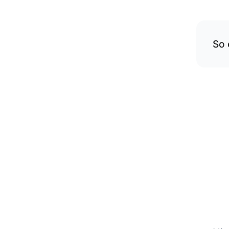
So 
Übe
rese
Die
gep
vers
Wenn
am
Hi
On
di