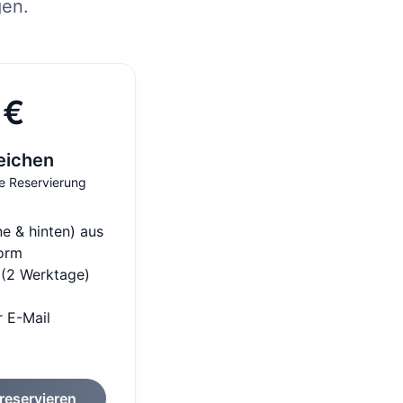
gen.
 €
eichen
e Reservierung
ne & hinten) aus
orm
 (2 Werktage)
 E-Mail
eservieren