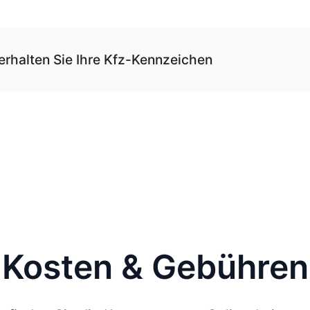
erhalten Sie Ihre Kfz-Kennzeichen
r unseren Service können Sie Ihre Wunschkombination onli
rvieren und erhalten die Kfz-Schilder per Versand.
 Schilder werden von uns gemäß der gültigen DIN-Norm
rägt und mit DHL an die von Ihnen angegebene Adresse
endet.
 Sie jetzt bestellen, kommen Ihre Kfz-Kennzeichen spätes
bei Ihnen an.
nweis
: Wenn die Zulassung bei der Behörde vor Ort durchgeführt wird und nicht 
line-Zulassung, kommen vor Ort noch 12,80 € hinzu. Bei der Online-Zulassung i
ese Gebühr bereits inklusive.
Kosten & Gebühren