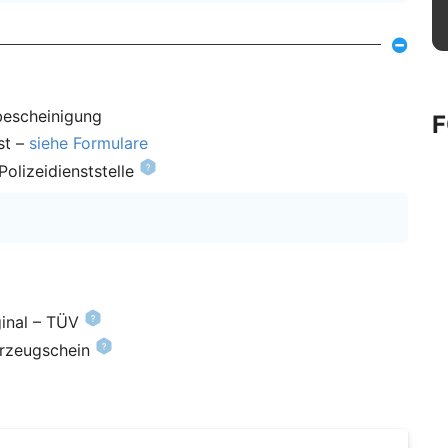
bescheinigung
st –
siehe Formulare
olizeidienststelle
inal – TÜV
hrzeugschein