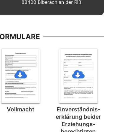
88400 Biberach an der Riß
FORMULARE
Vollmacht
Einverständnis­
erklärung beider
Erziehungs­
berechtigten