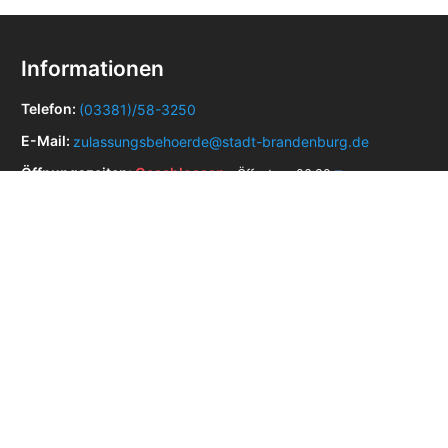
Informationen
Telefon:
(03381)/58-3250
E-Mail:
zulassungsbehoerde@stadt-brandenburg.de
Öffnungszeiten:
Geschlossen
- Öffnet um 06:30
Adresse:
Friedrich-Franz-Straße 19,
14770 Brandenburg an der Havel
Zulassungsstellen in der Nähe
Zulassungsstelle Rathenow
Impressum
Datenschutz
AGB