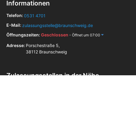
Informationen
Telefon:
0531 4701
E-Mail:
zulassungsstelle@braunschweig.de
Öffnungszeiten:
Geschlossen
- Öffnet um 07:00
Adresse:
Porschestraße 5,
38112 Braunschweig
Zulassungsstellen in der Nähe
Zulassungsstelle Gifhorn
Zulassungsstelle Peine
Zulassungsstelle Salzgitter
Zulassungsstelle Wolfenbüttel
Zulassungsstelle Wolfsburg