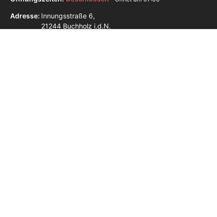
Adresse:
Innungsstraße 6,
21244 Buchholz i.d.N.
Zulassungsstellen in der Nähe
Zulassungsstelle Hamburg
Zulassungsstelle Buxtehude
Zulassungsstelle Seevetal
Zulassungsstelle Schneverdingen
Impressum
Datenschutz
AGB
Unabhängiger Online-Service – keine Behörde.
Die blackbird GmbH ist ein
privater, unabhängiger Dienstleister und steht in keiner Verbindung zu einer
Zulassungsstelle, einem Straßenverkehrsamt oder einer anderen staatlichen Stelle.
Für unseren Service berechnen wir eine Servicegebühr zusätzlich zu den