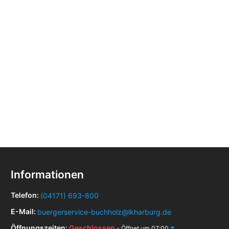
Informationen
Telefon:
(04171) 693-800
E-Mail:
buergerservice-buchholz@lkharburg.de
Öffnungszeiten:
Geschlossen
- Öffnet um 07:00