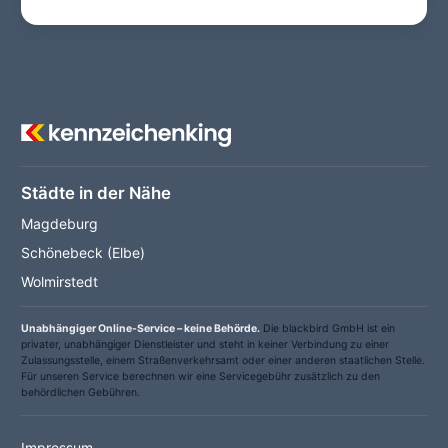
Städte in der Nähe
Magdeburg
Schönebeck (Elbe)
Wolmirstedt
Unabhängiger Online-Service – keine Behörde.
Die blackbird GmbH ist ein
privater, unabhängiger Dienstleister und steht in keiner Verbindung zu einer
Zulassungsstelle, einem Straßenverkehrsamt oder einer anderen staatlichen Stelle.
Für unseren Service berechnen wir eine Servicegebühr zusätzlich zu den
behördlichen Gebühren.
Impressum