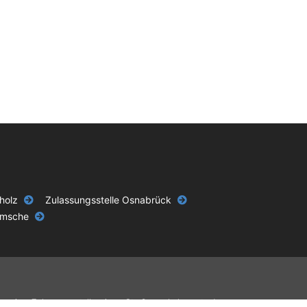
holz
Zulassungsstelle Osnabrück
amsche
g zu einer Zulassungsstelle, einem Straßenverkehrsamt oder