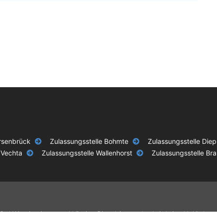
ersenbrück
Zulassungsstelle Bohmte
Zulassungsstelle Diep
 Vechta
Zulassungsstelle Wallenhorst
Zulassungsstelle Br
GmbH ist ein privater, unabhängiger Dienstleister und steht in keiner Verbindun