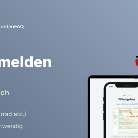
Kosten
FAQ
bmelden
ich
rrad etc.)
otwendig