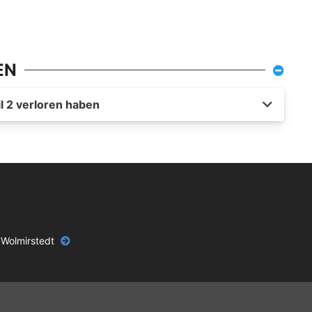
EN
l 2 verloren haben
 Wolmirstedt