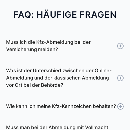
FAQ: HÄUFIGE FRAGEN
Muss ich die Kfz-Abmeldung bei der
Versicherung melden?
Die Zulassungsstelle Glauchau meldet die
Abmeldung des Fahrzeugs automatisch bei
Was ist der Unterschied zwischen der Online-
Ihrer Versicherung. Ab diesem Tag müssen Sie
Abmeldung und der klassischen Abmeldung
dann auch keine Versicherung mehr bezahlen.
vor Ort bei der Behörde?
Sie müssen die Abmeldebescheinigung also
Sie können die Online-Abmeldung deutlich
nicht an die Versicherung schicken.
schneller von Zuhause aus erledigen. Die
Wenn Sie möchten, können Sie allerdings eine
Wie kann ich meine Kfz-Kennzeichen behalten?
Abmeldebescheinigung erhalten Sie in ca. 3
Bestätigung bei der Versicherung einholen,
Viele Fahrzeughalter möchten das
Minuten per E-Mail. Unser Online-Tool führt Sie
dass Ihr Fahrzeug nicht mehr
Wunschkennzeichen des Fahrzeugs nach einer
Schritt für Schritt durch den Prozess.
Muss man bei der Abmeldung mit Vollmacht