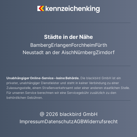
behalten, direkt bei der Behörde äußern.
ausgelastet, ist es unwahrscheinlich, die Kfz-
Abmeldung ohne Termin durchführen zu
können.
Städte in der Nähe
Bamberg
Erlangen
Forchheim
Fürth
Neustadt an der Aisch
Nürnberg
Zirndorf
Unabhängiger Online-Service – keine Behörde.
Die blackbird GmbH ist ein
privater, unabhängiger Dienstleister und steht in keiner Verbindung zu einer
Zulassungsstelle, einem Straßenverkehrsamt oder einer anderen staatlichen Stelle.
Für unseren Service berechnen wir eine Servicegebühr zusätzlich zu den
behördlichen Gebühren.
@ 2026 blackbird GmbH
Impressum
Datenschutz
AGB
Widerrufsrecht