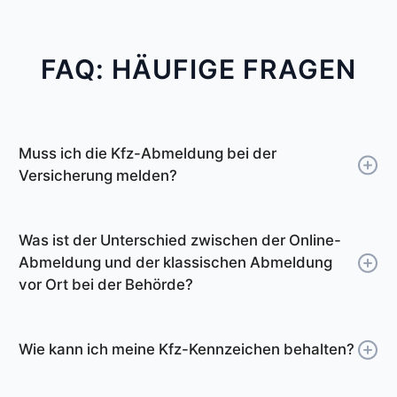
FAQ: HÄUFIGE FRAGEN
Muss ich die Kfz-Abmeldung bei der
Versicherung melden?
Die Zulassungsstelle Höchstadt a.d.Aisch
meldet die Abmeldung des Fahrzeugs
Was ist der Unterschied zwischen der Online-
automatisch bei Ihrer Versicherung. Ab diesem
Abmeldung und der klassischen Abmeldung
Tag müssen Sie dann auch keine Versicherung
vor Ort bei der Behörde?
mehr bezahlen. Sie müssen die
Sie können die Online-Abmeldung deutlich
Abmeldebescheinigung also nicht an die
schneller von Zuhause aus erledigen. Die
Versicherung schicken.
Wie kann ich meine Kfz-Kennzeichen behalten?
Abmeldebescheinigung erhalten Sie in ca. 3
Wenn Sie möchten, können Sie allerdings eine
Viele Fahrzeughalter möchten das
Minuten per E-Mail. Unser Online-Tool führt Sie