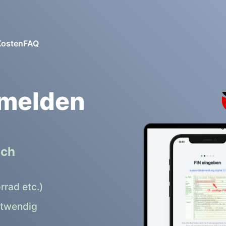
Kosten
FAQ
bmelden
ich
rrad etc.)
otwendig