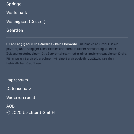
Springe
Wedemark
Wennigsen (Deister)
Gehrden
Unabhängiger Online-Service – keine Behörde.
Die blackbird GmbH ist ein
privater, unabhängiger Dienstleister und steht in keiner Verbindung zu einer
Zulassungsstelle, einem Straßenverkehrsamt oder einer anderen staatlichen Stelle.
Für unseren Service berechnen wir eine Servicegebühr zusätzlich zu den
behördlichen Gebühren.
Impressum
Datenschutz
Widerrufsrecht
AGB
@ 2026 blackbird GmbH