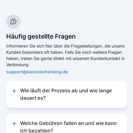
Häufig gestellte Fragen
Informieren Sie sich hier über die Fragestellungen, die unsere
Kunden besonders oft haben. Falls Sie noch weitere Fragen
haben, treten Sie gerne direkt mit unserem Kundenkontakt in
Verbindung.
support@kennzeichenking.de
Wie läuft der Prozess ab und wie lange
dauert es?
Unser Prozess zur Kfz-Online-Abmeldung ist
schnell und unkompliziert gestaltet, um Ihnen
eine reibungslose Erfahrung zu bieten. Der
Welche Gebühren fallen an und wie kann
Prozess läuft folgendermaßen ab:
ich bezahlen?