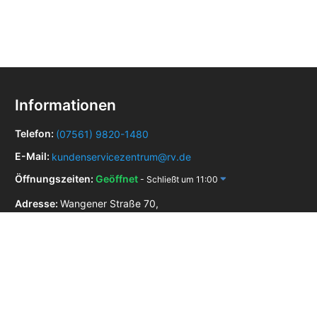
Informationen
Telefon:
(07561) 9820-1480
E-Mail:
kundenservicezentrum@rv.de
Öffnungszeiten:
Geöffnet
- Schließt um 11:00
Adresse:
Wangener Straße 70,
88299 Leutkirch im Allgäu
Zulassungsstellen in der Nähe
Zulassungsstelle Bad Waldsee