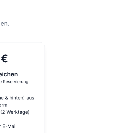
gen.
 €
eichen
e Reservierung
ne & hinten) aus
orm
 (2 Werktage)
 E-Mail