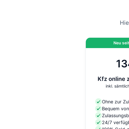
Hie
Neu sei
13
Kfz online 
inkl. sämtl
Ohne zur Zu
Bequem von
Zulassungsb
24/7 verfüg