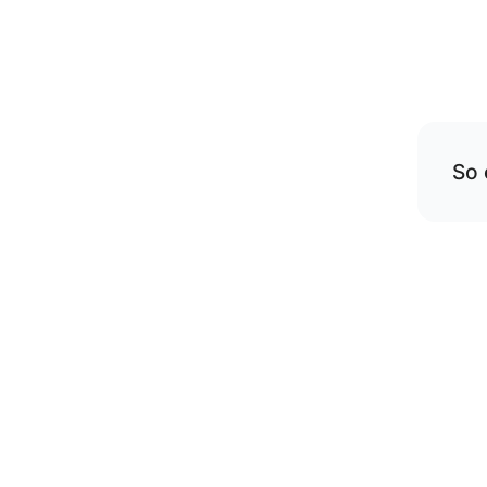
So 
Übe
rese
Die
gep
vers
Wenn
am
Hi
On
di