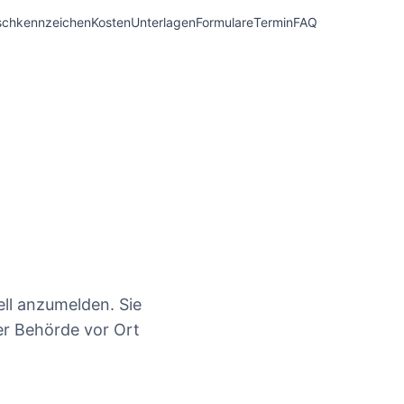
chkennzeichen
Kosten
Unterlagen
Formulare
Termin
FAQ
ell anzumelden. Sie
er Behörde vor Ort