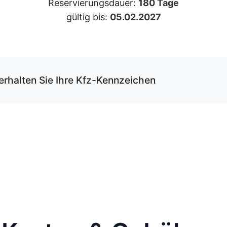
Reservierungsdauer:
180 Tage
gültig bis:
05.02.2027
erhalten Sie Ihre Kfz-Kennzeichen
r unseren Service können Sie Ihre Wunschkombination onli
rvieren und erhalten die Kfz-Schilder per Versand.
 Schilder werden von uns gemäß der gültigen DIN-Norm
rägt und mit DHL an die von Ihnen angegebene Adresse
endet.
 Sie jetzt bestellen, kommen Ihre Kfz-Kennzeichen spätes
bei Ihnen an.
nweis
: Wenn die Zulassung bei der Behörde vor Ort durchgeführt wird und nicht 
line-Zulassung, kommen vor Ort noch 12,80 € hinzu. Bei der Online-Zulassung i
ese Gebühr bereits inklusive.