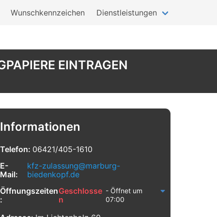
Wunschkennzeichen
Dienstleistungen
GPAPIERE EINTRAGEN
Informationen
Telefon:
06421/405-1610
E-
kfz-zulassung@marburg-
Mail:
biedenkopf.de
Öffnungszeiten
Geschlosse
- Öffnet um
:
n
07:00