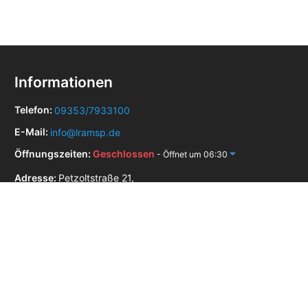
Informationen
Telefon:
09353/7933100
E-Mail:
info@lramsp.de
Öffnungszeiten:
Geschlossen
- Öffnet um 06:30
Adresse:
Petzoltstraße 21,
97828 Marktheidenfeld
Zulassungsstellen in der Nähe
Zulassungsstelle Tauberbischofsheim
Zulassungsstelle Wertheim