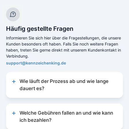
Häufig gestellte Fragen
Informieren Sie sich hier über die Fragestellungen, die unsere
Kunden besonders oft haben. Falls Sie noch weitere Fragen
haben, treten Sie gerne direkt mit unserem Kundenkontakt in
Verbindung.
support@kennzeichenking.de
Wie läuft der Prozess ab und wie lange
dauert es?
Unser Prozess zur Kfz-Online-Abmeldung ist
schnell und unkompliziert gestaltet, um Ihnen
eine reibungslose Erfahrung zu bieten. Der
Welche Gebühren fallen an und wie kann
Prozess läuft folgendermaßen ab:
ich bezahlen?
Vorbereitung
: Bevor Sie mit der
Unsere Gebührenstruktur für die Kfz-Online-