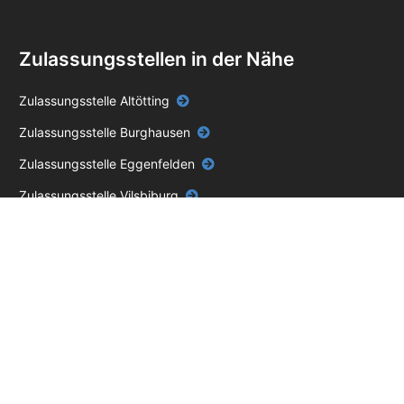
Zulassungsstellen in der Nähe
Zulassungsstelle Altötting
Zulassungsstelle Burghausen
Zulassungsstelle Eggenfelden
Zulassungsstelle Vilsbiburg
Zulassungsstelle Waldkraiburg
Impressum
Datenschutz
AGB
Unabhängiger Online-Service – keine Behörde.
Die blackbird GmbH ist ein
privater, unabhängiger Dienstleister und steht in keiner Verbindung zu einer
Zulassungsstelle, einem Straßenverkehrsamt oder einer anderen staatlichen Stelle.
Für unseren Service berechnen wir eine Servicegebühr zusätzlich zu den
behördlichen Gebühren.