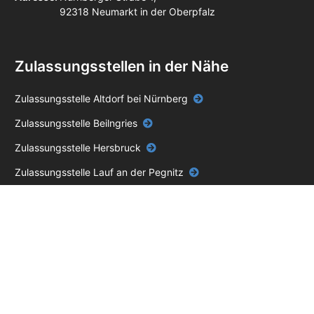
92318 Neumarkt in der Oberpfalz
Zulassungsstellen in der Nähe
Zulassungsstelle Altdorf bei Nürnberg
Zulassungsstelle Beilngries
Zulassungsstelle Hersbruck
Zulassungsstelle Lauf an der Pegnitz
Zulassungsstelle Parsberg
Impressum
Datenschutz
AGB
Unabhängiger Online-Service – keine Behörde.
Die blackbird GmbH ist ein
privater, unabhängiger Dienstleister und steht in keiner Verbindung zu einer
Zulassungsstelle, einem Straßenverkehrsamt oder einer anderen staatlichen Stelle.
Für unseren Service berechnen wir eine Servicegebühr zusätzlich zu den